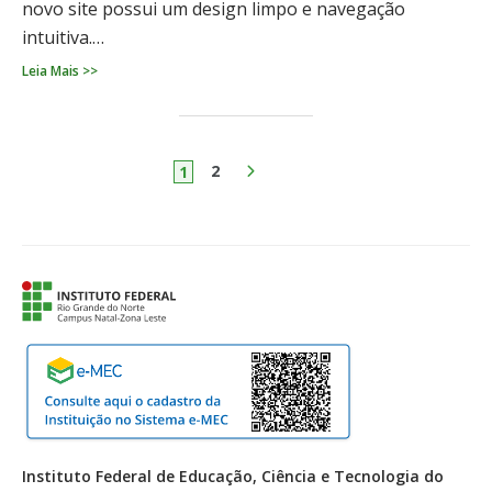
novo site possui um design limpo e navegação
intuitiva.…
Leia Mais >>
Paginação
de
2
PRÓXIMO
1
posts
Instituto Federal de Educação, Ciência e Tecnologia do