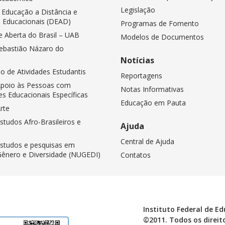
Legislação
e Educação a Distância e
 Educacionais (DEAD)
Programas de Fomento
e Aberta do Brasil – UAB
Modelos de Documentos
Sebastião Názaro do
o
Notícias
 de Atividades Estudantis
Reportagens
Apoio às Pessoas com
Notas Informativas
s Educacionais Específicas
Educação em Pauta
rte
studos Afro-Brasileiros e
Ajuda
Central de Ajuda
Estudos e pesquisas em
Gênero e Diversidade (NUGEDI)
Contatos
Instituto Federal de E
©2011. Todos os direito