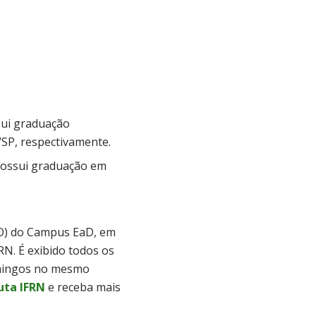
sui graduação
SP, respectivamente.
 Possui graduação em
O) do
Campus
EaD, em
N. É exibido todos os
omingos no mesmo
uta IFRN
e receba mais