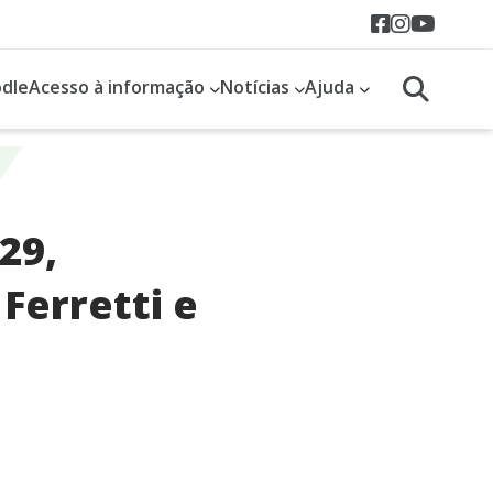
Acessar F
Acessar
Acess
dle
Acesso à informação
Notícias
Ajuda
29,
Ferretti e