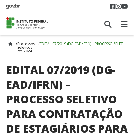
Acess
Aces
A
A
Processos
EDITAL 07/2019 (DG-EAD/IFRN) – PROCESSO SELETIVO PARA CONTRATAÇÃO DE ESTAGIÁRIOS PARA ASSESSORIA DE COMUNICAÇÃO SOCIAL E EVENTOS E COORDENAÇÃO DE VIDEOPRODUÇÕES
Seletivos
até 2024
EDITAL 07/2019 (DG-
EAD/IFRN) –
PROCESSO SELETIVO
PARA CONTRATAÇÃO
DE ESTAGIÁRIOS PARA